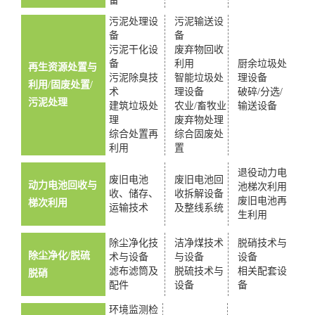
备
污泥处理设
污泥输送设
备
备
污泥干化设
废弃物回收
备
利用
厨余垃圾处
再生资源处置与
污泥除臭技
智能垃圾处
理设备
利用/固废处置/
术
理设备
破碎/分选/
污泥处理
建筑垃圾处
农业/畜牧业
输送设备
理
废弃物处理
综合处置再
综合固废处
利用
置
退役动力电
废旧电池
废旧电池回
动力电池回收与
池梯次利用
收、储存、
收拆解设备
废旧电池再
梯次利用
运输技术
及整线系统
生利用
除尘净化技
洁净煤技术
脱硝技术与
除尘净化/脱硫
术与设备
与设备
设备
滤布滤筒及
脱硫技术与
相关配套设
脱硝
配件
设备
备
环境监测检