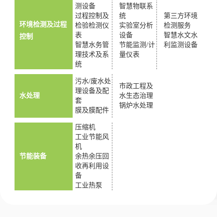
测设备
智慧物联系
过程控制及
统
第三方环境
环境检测及过程
检验检测仪
实验室分析
检测服务
表
设备
智慧水文水
控制
智慧水务管
节能监测/计
利监测设备
理技术及系
量仪表
统
污水/废水处
市政工程及
理设备及配
水处理
水生态治理
套
锅炉水处理
膜及膜配件
压缩机
工业节能风
机
节能装备
余热余压回
收再利用设
备
工业热泵