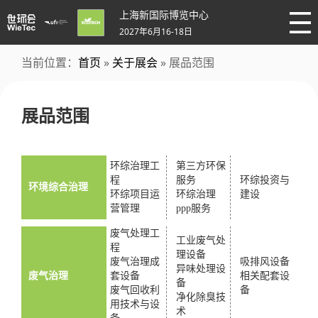
上海新国际博览中心
2027年6月16-18日
当前位置：
首页
»
关于展会
» 展品范围
展品范围
环综治理工
第三方环保
程
服务
环综投资与
环境综合治理
环综项目运
环综治理
建设
营管理
ppp服务
废气处理工
工业废气处
程
理设备
废气治理成
吸排风设备
异味处理设
废气治理
套设备
相关配套设
备
废气回收利
备
净化除臭技
用技术与设
术