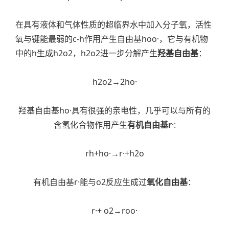
在具有液体和气体性质的超临界水中加入分子氧，活性
氧与键能最弱的c-h作用产生自由基hoo·，它与有机物
中的h生成h2o2，h2o2进一步分解产生
羟基自由基
：
h2o2→2ho·
羟基自由基ho·具有很强的亲电性，几乎可以与所有的
含氢化合物作用产生
有机自由基r
·:
rh+ho·→r·+h2o
有机自由基r·能与o2反应生成过
氧化自由基
：
r·+ o2→roo·