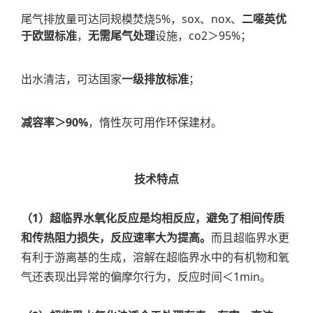
尾气排放量可达同规模焚烧5%，sox、nox、
二噁英优
于欧盟标准
，
无需尾气处理
设施，co2＞95%；
出水清洁，可达国家
一级排放标准
；
减容率＞90%
，惰性灰可用作环保建材。
技术特点
（1）超临界水氧化反应是均相反应，避免了相间传质
和传热阻力损失，反应速率大为提高。
而且超临界水更
有利于游离基的生成，溶解在超临界水中的有机物和氧
气还表现出异常的偏摩尔行为，反应时间＜1min。