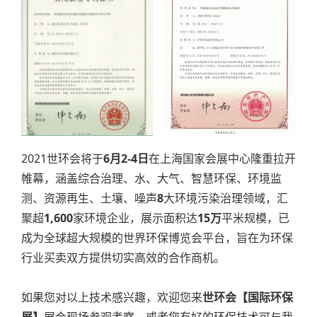
2021世环会将于
6月2-4日
在上海国家会展中心隆重拉开
帷幕，涵盖综合治理、水、大气、智慧环保、环境监
测、资源再生、土壤、噪声
8
大环境污染治理领域，汇
聚超
1,600
家环境企业，展示面积达
15万
平米规模，已
成为全球超大规模的世界环保博览会平台，旨在为环保
行业买卖双方提供切实高效的合作商机。
如果您对以上技术感兴趣，欢迎您来
世环会【国际环保