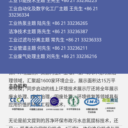
工业节能技术主题 王先生 +86 21 33236223
技术工艺革新带来的价值释放在整个生态环境治理领域
工业自动化及数字化工厂主题 王先生 +86 21
33236334
越来越显著，受益的不仅仅是企业，而是整个社会。伫
工业热泵主题 陆先生 +86 21 33236265
立承上启下的2021年，我们认为，“政策+技术”驱动下
洁净技术主题 陈先生 +86 21 33236387
的污水处理市场将迎来新一轮发展契机，尤其是提标改
工业过滤与分离主题 常先生 +86 21 33236333
造板块，新技术工艺的应用前景与市场值得期待！
工业管道主题 何先生 +86 21 33236211
工业废气处理主题 刘先生 +86 21 33236216
6月2日~4日在上海国家会展中心举办的
2021世环会
【国际环保展】
，涵盖综合治理、水、大气、智慧环
保、环境监测、资源再生、土壤、噪声8大环境污染治
理领域，汇聚超1600家环境企业，展示面积达15万平
主办机构
米规模；同步启动的线上环境技术展示厅还将全年展示
废水处理、废气治理、固废处置、环境修复等领域具有
应用价值的环保工程新技术。
无论是前文提到的苏净环保市政污水总氮提标技术，还