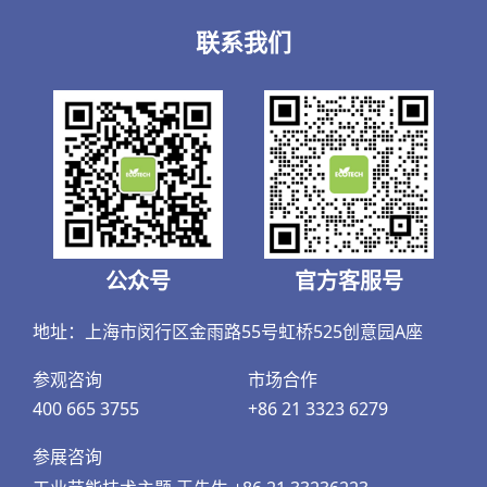
填料强度大，拉力监测最大可达2900n，布置层高更
高，节约支架费用，确保系统运行更加稳定；一次性成
联系我们
型编织的立体空间结构有利于生物膜新陈代谢。
与此同时，个性化定制吊装模块，实现不停产改造；使
用寿命长达10年以上；采用污泥和生物膜技术复合工
艺，填料可最大限度地调和脱氮与除磷泥龄之间的矛
盾；可在冬季低温条件（水温8~12℃）稳定运行，耐冲
击负荷。
公众号
官方客服号
需要注意的是，虽然新技术工艺、新产品层出不穷，大
地址：上海市闵行区金雨路55号虹桥525创意园A座
大提升了我国污水处理率，但出水水质仍有待提升，污
水处理厂提标改造迫在眉睫。统计显示，2020年我国城
参观咨询
市场合作
市污水处理厂数量达到2679座，城市污水日处理能力达
400 665 3755
+86 21 3323 6279
到1.92亿立方米，
预计“十四五”时期提标改造整体市场
参展咨询
空间在800亿元左右。