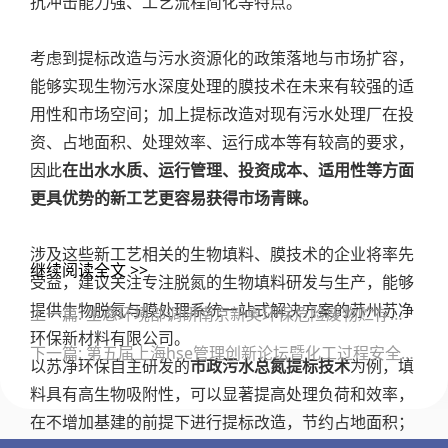
抗冲击能力强、工艺流程简化等特点。
考虑到提标改造与污水资源化的政策落地与市场扩容，
能够实现生物污水深度处理的膜技术在未来有较强的适
用性和市场空间；加上提标改造对现有污水处理厂在投
资、占地面积、处理效率、运行成本等有较高的要求，
因此
在出水水质、运行管理、投资成本、适用性等方面
更具优势的新工艺更容易获得市场青睐。
涉及这些新工艺相关的生物填料、膜技术的企业将率先
继续阅读全文 >>
受益，建议关注专注脱氮的生物填料研发与生产，能够
文
提供生物脱氮与膜处理系统一站式解决方案的苏州苏净
上一篇: 生态环境部调研南京新奥环保危险废物贮存管理工作
章
环保新材料有限公司。
导
下一篇: 第五届上海hse管理创新论坛暨化工过程安全管理专题论坛
航
以苏净环保自主研发的
市政污水总氮提标技术
为例，填
料具有高生物吸附性，可以显著提高处理负荷和效率，
在不增加基建的前提下进行提标改造，节约占地面积；