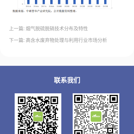
文
上一篇: 烟气脱硫脱硝技术分布及特性
章
导
下一篇: 高含水废弃物处理与利用行业市场分析
航
联系我们