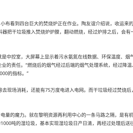
，小布看到四台巨大的焚烧炉正在作业。陶友谊介绍说，收运来的干
推料器把干垃圾推入焚烧炉炉膛，翻动燃烧，经过炉排之后，会
是中控室，大屏幕上显示着污水氨氮在线数据、环保温度、烟气
企业的责任。“燃烧后的烟气经过后端的烟气处理系统，经过降温
00的指标。”
除去现场消耗，还能有75万度电进入电网。而干垃圾经过焚烧后
奇电量的魔力。就在黎明资源再利用中心的一条马路之隔，是有机
约1000吨的湿垃圾，基本实现湿垃圾日产日清，再经过处理后送