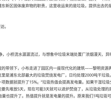
浦东新区固体废弃物的职责，这里收运来的是垃圾，提供出去的
探访。
干净，小桥流水潺潺流过，与想象中垃圾末端处置厂浓烟漫天、异
谊的带领下，小布走进了园区内一座现代化的建筑——黎明资源
里是浦东北部最大的垃圾焚烧发电厂，日均处理2000吨干垃
项数据就提升了15%。“垃圾热值会提高发电量。如果干湿垃
要先堆放5天，现在可能3天就可以进炉焚烧了，从垃圾处理的
电量也提升了。热值提升就是发电量的提升。原来我们1吨垃圾可以发