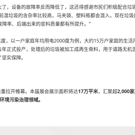
了，设备的故障率反而降低了，这还得感谢市民们积极配合垃圾
以前湿垃圾的含杂率比较高，马夹袋、塑料瓶都会混入，现在垃圾
备的故障率、后端出来的浆料质量都有所提升。”
亿度，以一户家庭年均用电2000度为例，大约15万户家庭的
去年正式投产，处理后的垃圾被加工成再生骨料，用于道路无机
了坚实保障。
隆重拉开帷幕。本届展会展示面积将达
17万平米
，汇聚超
2,00
大环境污染治理领域。