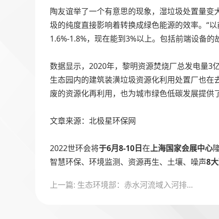
陶友谊举了一个有意思的现象，湿垃圾处置量变大
圾的纯度直接影响着转换成绿色能源的效率。“
1.6%-1.8%，现在能到3%以上。包括前端设
数据显示，2020年，黎明资源焚烧厂总发电量3
生态园内的建筑装潢垃圾资源化利用处置厂也在
废的资源化再利用，也为城市绿色低碳发展提供
文章来源：北极星环保网
2022世环会将
于6月8-10日
在
上海国家会展中心
智慧环保、环境监测、资源再生、土壤、噪声
8
文
上一篇: 生态环境部：赤水河流域入河排污口排查工作启动
章
导
航