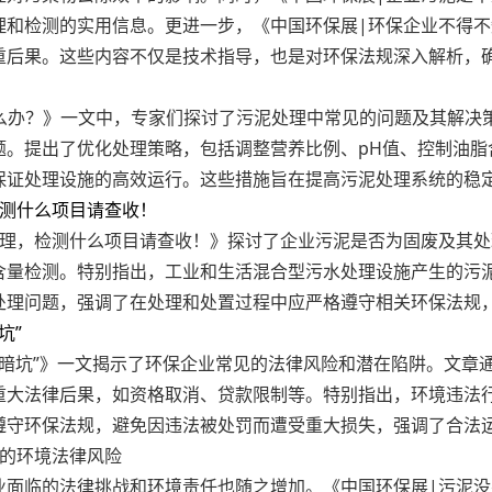
和检测的实用信息。更进一步，《中国环保展|环保企业不得不知
重后果。这些内容不仅是技术指导，也是对环保法规深入解析，
？
怎么办？》一文中，专家们探讨了污泥处理中常见的问题及其解
题。提出了优化处理策略，包括调整营养比例、pH值、控制油脂
保证处理设施的高效运行。这些措施旨在提高污泥处理系统的稳
检测什么项目请查收！
处理，检测什么项目请查收！》探讨了企业污泥是否为固废及其
含量检测。特别指出，工业和生活混合型污水处理设施产生的污
处理问题，强调了在处理和处置过程中应严格遵守相关环保法规
坑”
“暗坑”》一文揭示了环保企业常见的法律风险和潜在陷阱。文章
重大法律后果，如资格取消、贷款限制等。特别指出，环境违法
遵守环保法规，避免因违法被处罚而遭受重大损失，强调了合法
见的环境法律风险
面临的法律挑战和环境责任也随之增加。《中国环保展|污泥没