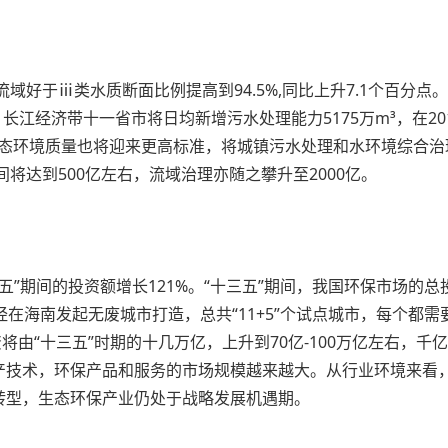
流域好于ⅲ类水质断面比例提高到94.5%,同比上升7.1个百分
，长江经济带十一省市将日均新增污水处理能力5175万m³，在201
水生态环境质量也将迎来更高标准，将城镇污水处理和水环境综合
间将达到500亿左右，流域治理亦随之攀升至2000亿。
十一五”期间的投资额增长121%。“十三五”期间，我国环保市场的
在海南发起无废城市打造，总共“11+5”个试点城市，每个都需要
将由“十三五”时期的十几万亿，上升到70亿-100万亿左右，千
技术，环保产品和服务的市场规模越来越大。从行业环境来看，
转型，生态环保产业仍处于战略发展机遇期。