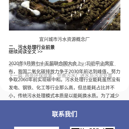
宜兴城市污水资源概念厂
二、污水处理行业前景
继续阅读全文 >>
文
2020年9月第七十五届联合国大会上，习近平主席宣
上一篇: 《长江保护法》实施在即，世环会为保护长江生态环境助力
章
布，我国二氧化碳排放力争于2030年前达到峰值，努力
导
下一篇: 两会环保提案：完善污水厂进水与污泥处置
航
争取2060年前实现碳中和。污水处理行业能耗虽然没有
发电、钢铁、化工等行业那么高，但总能耗占比并不
小，传统污水处理模式本质是以能耗换水质。为了减少
水污染，我们使用大量电能，间接产生大量二氧化碳排
放，对全球生态环境造成负面影响。因此，为了减少碳
联系我们
排放，降低污水处理能耗和物耗是行业升级的必然目
标。目前，世界上已有多个国家发布污水厂碳中和技术