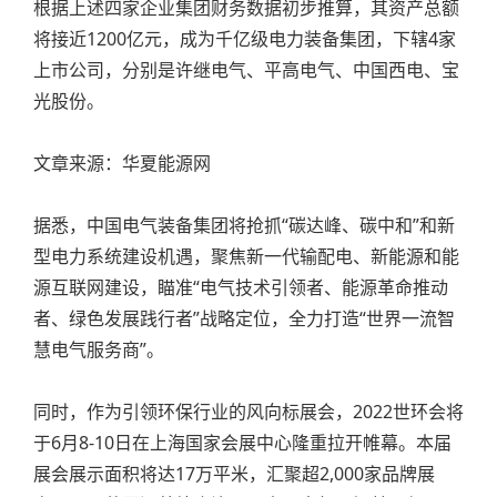
根据上述四家企业集团财务数据初步推算，其资产总额
将接近1200亿元，成为千亿级电力装备集团，下辖4家
上市公司，分别是许继电气、平高电气、中国西电、宝
光股份。
文章来源：华夏能源网
据悉，中国电气装备集团将抢抓“碳达峰、碳中和”和新
型电力系统建设机遇，聚焦新一代输配电、新能源和能
源互联网建设，瞄准“电气技术引领者、能源革命推动
者、绿色发展践行者”战略定位，全力打造“世界一流智
慧电气服务商”。
同时，作为引领环保行业的风向标展会，2022世环会将
于6月8-10日在上海国家会展中心隆重拉开帷幕。本届
展会展示面积将达17万平米，汇聚超2,000家品牌展