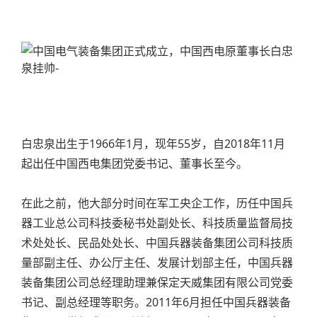
白忠泉出生于1966年1月，现年55岁，自2018年11月
起出任中国西电集团党委书记、董事长至今。
在此之前，他大部分时间在军工央企工作，历任中国兵
器工业总公司科技委秘书处副处长、科技质量监督局技
术处处长、民品处处长、中国兵器装备集团公司科技质
量部副主任、办公厅主任、发展计划部主任，中国兵器
装备集团公司总经理助理兼保定天威集团有限公司党委
书记、副总经理等职务。2011年6月担任中国兵器装备