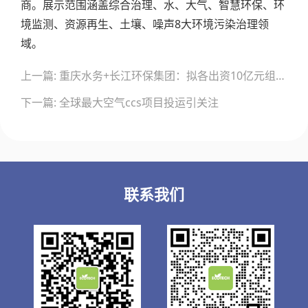
商。展示范围涵盖综合治理、水、大气、智慧环保、环
境监测、资源再生、土壤、噪声8大环境污染治理领
域。
文
上一篇: 重庆水务+长江环保集团：拟各出资10亿元组建两管网公司
章
导
下一篇: 全球最大空气ccs项目投运引关注
航
联系我们