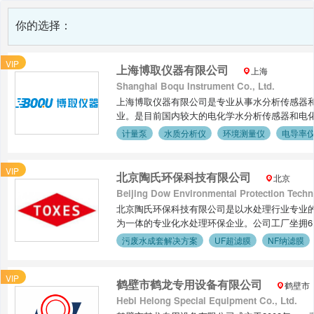
你的选择：
VIP
上海博取仪器有限公司
上海
Shanghai Boqu Instrument Co., Ltd.
上海博取仪器有限公司是专业从事水分析传感器
业。是目前国内较大的电化学水分析传感器和电化
业现在主要的产品包括：COD、氨氮、总磷、总
计量泵
水质分析仪
环境测量仪
电导率
余氯仪等等旗下子公司上海博取环境技术有限公
合性公司。涉及行业如：生物制药、食品饮料、
VIP
研院所实验室、泳池等等。博取十二载，风雨相
北京陶氏环保科技有限公司
北京
梦，博取梦”共同努力奋斗！
Beijing Dow Environmental Protection Techn
北京陶氏环保科技有限公司是以水处理行业专业
为一体的专业化水处理环保企业。公司工厂坐拥6
国内外OEM/ODM生产能力，全面负责TOXE
污废水成套解决方案
UF超滤膜
NF纳滤膜
品质及完善的技术服务，在环保领域致力于发展
膜等相关产品，推动电力、工业、电子、制药、
VIP
以人为本、追求卓越、求真务实、勇于创新，以专
鹤壁市鹤龙专用设备有限公司
鹤壁市
旨，凭借持续发展的技术和不断开拓创新的精神
Hebi Helong Special Equipment Co., Ltd.
陶氏环保科技有限公司作为水污染治理的环保企