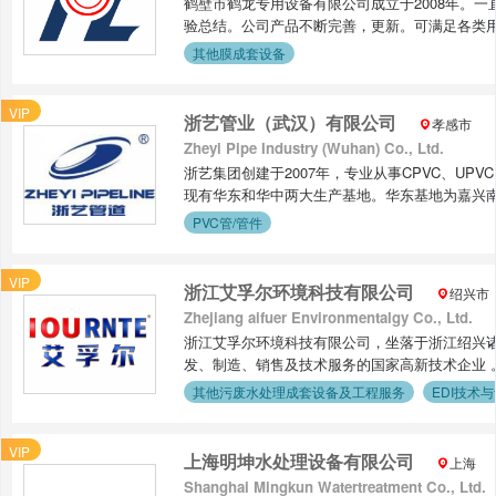
鹤壁市鹤龙专用设备有限公司成立于2008年。
元化的产品为电力、工业、电子、制药、民用生
验总结。公司产品不断完善，更新。可满足各类
念老老实实做人，踏踏实实办事。广交天下朋友
其他膜成套设备
产品1.真空挤出机系列，液压挤出机系列，真空
产线3.SCR脱销催化剂生产线4.陶瓷膜生产线5
VIP
产线8.活性炭制品生产线9.陶瓷窑具生产线联
浙艺管业（武汉）有限公司
孝感市
集聚区铁东路网址：http://www.anhuataoji.com
Zheyi Pipe Industry (Wuhan) Co., Ltd.
合顺（高级工程师）13839249250外贸联系人：侯文静
浙艺集团创建于2007年，专业从事CPVC、UPVC
现有华东和华中两大生产基地。华东基地为嘉兴
地为浙艺管业(武汉)有限公司，位于孝感临空经济园区
PVC管/管件
家高新技术企业、浙江省专精特新中小企业、浙
国特种设备生产许可证、浙江省卫生涉水产品生产许可
VIP
ISO45001职业健康管理体系等认证，拥有发明创造、
浙江艾孚尔环境科技有限公司
绍兴市
品类型，更好的服务于客户，公司从德国、美国
Zhejiang aifuer Environmentalgy Co., Ltd.
产产品广泛应用于化工、冶金、光伏、核电、锂
浙江艾孚尔环境科技有限公司，坐落于浙江绍兴诸暨
体、超高纯水、饮用水、电子级水、工业废水等的
发、制造、销售及技术服务的国家高新技术企业 。
远销欧美、东南亚等国家和地区，产品深受海内
名：诸暨市艾孚尔环境科技有限公司），注册资本1
其他污废水处理成套设备及工程服务
EDI技术
司聚焦电去离子（EDI/CEDI）核心技术，自主
心产品具备高电阻率、低TOC、强抗污染优势，可稳
VIP
小企业，公司持续迭代膜材料与工艺，产品性能对
上海明坤水处理设备有限公司
上海
堆、CEDI模块、超纯水系统、提供从设计、制
Shanghai Mingkun Watertreatment Co., Ltd.