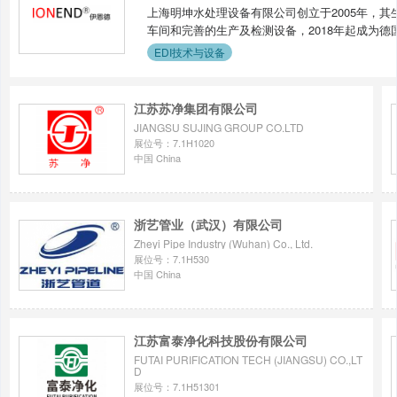
源、电力、精细化工、医疗器械、生物制药等行
上海明坤水处理设备有限公司创立于2005年，其
资源高效利用。企业理念与服务公司秉持科技研
车间和完善的生产及检测设备，2018年起成为德国
业升级，以可靠产品与专业服务赢得市场信赖。
会EDI电除盐技术制备超纯水行业应用技术标准
EDI技术与设备
供EDI系统诊断、维修保养、技术培训等定制化
求》的行业团体标准。 伊恩德IonEND 系列ED
纯水核心技术国产化，致力于成为国内领先、国际
证，广泛应用于电力、化工、电子、光伏、石油
入，拓展高端应用市场，以创新技术与优质产品
艺、消除酸碱使用的关键技术和设备。
江苏苏净集团有限公司
JIANGSU SUJING GROUP CO.LTD
展位号：7.1H1020
中国 China
浙艺管业（武汉）有限公司
Zheyi Pipe Industry (Wuhan) Co., Ltd.
展位号：7.1H530
中国 China
江苏富泰净化科技股份有限公司
FUTAI PURIFICATION TECH (JIANGSU) CO.,LT
D
展位号：7.1H51301