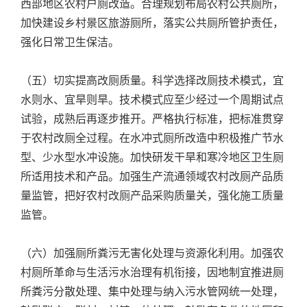
西部地区农村户厕改造。合理规划布局农村公共厕所，
加快建设乡村景区旅游厕所，落实公共厕所管护责任，
强化日常卫生保洁。
（五）切实提高改厕质量。科学选择改厕技术模式，宜
水则水、宜旱则旱。技术模式应至少经过一个周期试点
试验，成熟后再逐步推开。严格执行标准，把标准贯穿
于农村改厕全过程。在水冲式厕所改造中积极推广节水
型、少水型水冲设施。加快研发干旱和寒冷地区卫生厕
所适用技术和产品。加强生产流通领域农村改厕产品质
量监管，把好农村改厕产品采购质量关，强化施工质量
监管。
（六）加强厕所粪污无害化处理与资源化利用。加强农
村厕所革命与生活污水治理有机衔接，因地制宜推进厕
所粪污分散处理、集中处理与纳入污水管网统一处理，