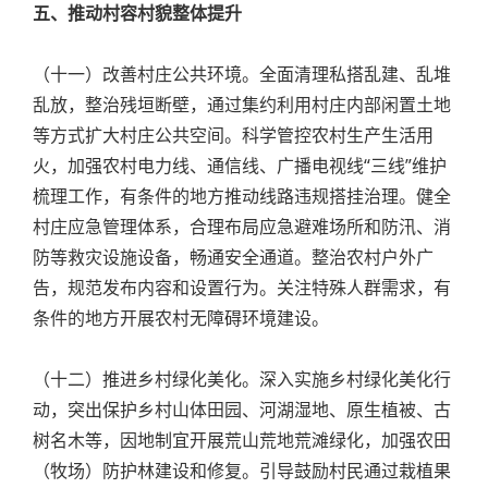
五、推动村容村貌整体提升
（十一）改善村庄公共环境。全面清理私搭乱建、乱堆
乱放，整治残垣断壁，通过集约利用村庄内部闲置土地
等方式扩大村庄公共空间。科学管控农村生产生活用
火，加强农村电力线、通信线、广播电视线“三线”维护
梳理工作，有条件的地方推动线路违规搭挂治理。健全
村庄应急管理体系，合理布局应急避难场所和防汛、消
防等救灾设施设备，畅通安全通道。整治农村户外广
告，规范发布内容和设置行为。关注特殊人群需求，有
条件的地方开展农村无障碍环境建设。
（十二）推进乡村绿化美化。深入实施乡村绿化美化行
动，突出保护乡村山体田园、河湖湿地、原生植被、古
树名木等，因地制宜开展荒山荒地荒滩绿化，加强农田
（牧场）防护林建设和修复。引导鼓励村民通过栽植果