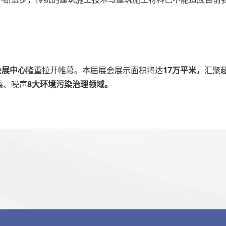
。
会展中心
隆重拉开帷幕。本届展会展示面积将达
17万平米，
汇聚
壤、噪声
8大环境污染治理领域。