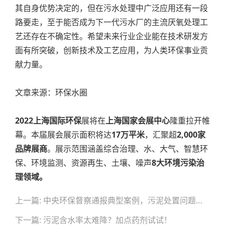
其自身优势决定的，但在污水处理中广泛应用还有一段
路要走，至于能否成为下一代污水厂的主流厌氧处理工
艺还存在不确定性。希望未来行业企业能在技术研发方
面有所突破，创新技术及工艺应用，为人类环保事业贡
献力量。
文章来源：环保水圈
2022上海国际环保
展将在
上海国家会展中心
隆重拉开帷
幕。本届展会展示面积将达
17万平米
，汇聚超
2,000家
品牌展商
。展示范围涵盖综合治理、水、大气、智慧环
保、环境监测、资源再生、土壤、噪声
8大环境污染治
理领域。
文
上一篇: 中央环保督察通报典型案例，污泥处置问题再上榜
章
导
下一篇: 污泥含水率太难降？加点药剂试试！