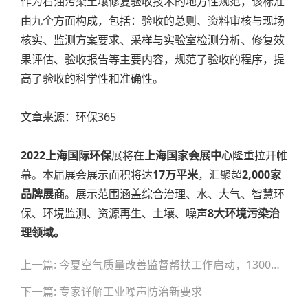
作为石油污染土壤修复验收技术的地方性规范，该标准
由九个方面构成，包括：验收的总则、资料审核与现场
核实、监测方案要求、采样与实验室检测分析、修复效
果评估、验收报告等主要内容，规范了验收的程序，提
高了验收的科学性和准确性。
文章来源：环保365
2022上海国际环保
展将在
上海国家会展中心
隆重拉开帷
幕。本届展会展示面积将达
17万平米
，汇聚超
2,000家
品牌展商
。展示范围涵盖综合治理、水、大气、智慧环
保、环境监测、资源再生、土壤、噪声
8大环境污染治
理领域。
文
上一篇: 今夏空气质量改善监督帮扶工作启动，1300亿vocs治理市场在向谁“招手”？
章
导
下一篇: 专家详解工业噪声防治新要求
航