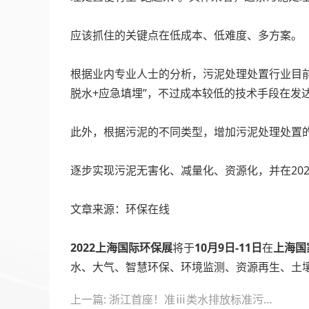
应该抓住的关键点在低成本、低难度、多方案。
根据业内专业人士的分析，污泥处理处置行业目前主
脱水+应急填埋”，不过成本较低的技术手段在
此外，根据污泥的不同类型，增加污泥处理处置
逐步实现污泥无害化、减量化、资源化，并在20
文章来源：环保在线
2022上海国际环保展
将于
10月9日-11日
在
上海国
水、大气、智慧环保、环境监测、资源再生、土
文
上一篇: 浙江首座！准ⅲ类水排放标准污水处理厂投运，有哪些“黑”科技？
章