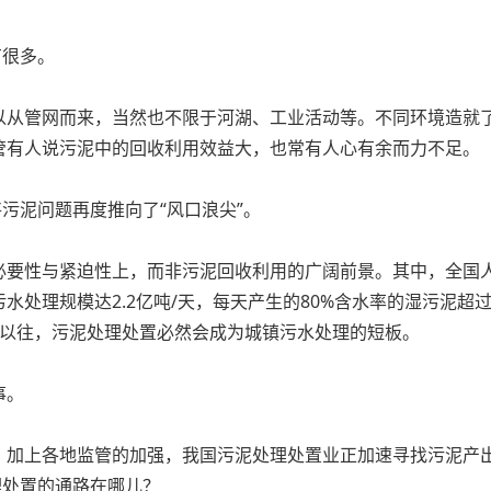
有很多。
以从管网而来，当然也不限于河湖、工业活动等。不同环境造就
管有人说污泥中的回收利用效益大，也常有人心有余而力不足。
污泥问题再度推向了“风口浪尖”。
必要性与紧迫性上，而非污泥回收利用的广阔前景。其中，全国
处理规模达2.2亿吨/天，每天产生的80%含水率的湿污泥超过了
此以往，污泥处理处置必然会成为城镇污水处理的短板。
事。
，加上各地监管的加强，我国污泥处理处置业正加速寻找污泥产
理处置的通路在哪儿？