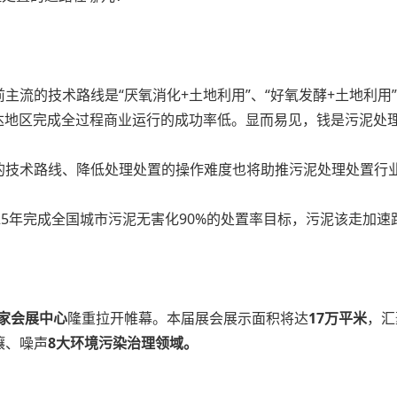
流的技术路线是“厌氧消化+土地利用”、“好氧发酵+土地利用”
发达地区完成全过程商业运行的成功率低。显而易见，钱是污泥处
的技术路线、降低处理处置的操作难度也将助推污泥处理处置行
25年完成全国城市污泥无害化90%的处置率目标，污泥该走加速
家会展中心
隆重拉开帷幕。本届展会展示面积将达
17万平米
，汇
壤、噪声
8大环境污染治理领域。