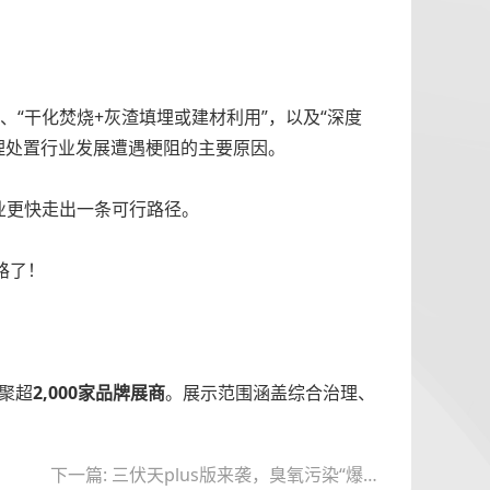
、“干化焚烧+灰渣填埋或建材利用”，以及“深度
理处置行业发展遭遇梗阻的主要原因。
业更快走出一条可行路径。
路了！
聚超
2,000家品牌展商
。展示范围涵盖综合治理、
下一篇: 三伏天plus版来袭，臭氧污染“爆表”当如何？