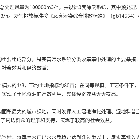
理风量为100000m3/h，共设计3套除臭系统，其中预处理、
m3/h。废气排放标准按《恶臭污染综合排放标准》（gb1455
的重要组成部分，是完善污水系统分类收集集中处理的重要举措
、社会效益和经济效益：
式的1/3，节约土地指标约80亩；在同等规模、工艺条件下，
，实现了土地资源的高效利用，整体经济效益大大提高。
内面积最大的城市绿地，同时发挥人工湿地净化处理、湿地科普
得了周边群众的理解和支持，实现了较高的社会效益。
艺管控，将再生水厂出水水质稳定达到准ⅳ类以上，尾水再排入