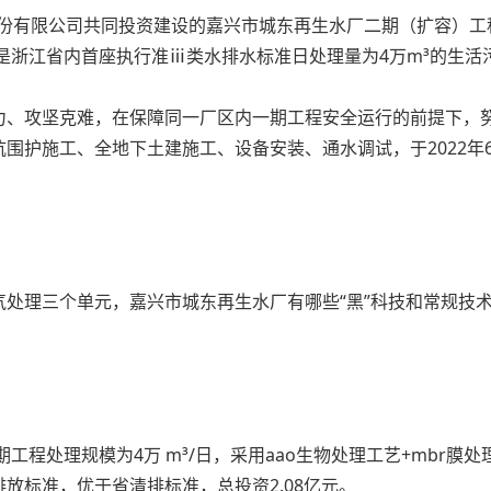
技股份有限公司共同投资建设的嘉兴市城东再生水厂二期（扩容）
是浙江省内首座执行准ⅲ类水排水标准日处理量为4万m³的生活
力、攻坚克难，在保障同一厂区内一期工程安全运行的前提下，
围护施工、全地下土建施工、设备安装、通水调试，于2022年
处理三个单元，嘉兴市城东再生水厂有哪些“黑”科技和常规技
工程处理规模为4万 m³/日，采用aao生物处理工艺+mbr膜
放标准，优于省清排标准，总投资2.08亿元。