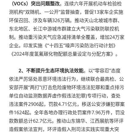
（VOCs）突出问题整改
。连续六年开展机动车检验检
测机构“双随机、一公开”监督抽查，督促13家车企实施
环保召回、涉及车辆326万辆。推动天山北坡城市群、
东北地区、长江中游城市群建立大气污染联防联控机
制。推动重污染天气应急减排清单全覆盖，增加24万家
企业。印发实施《“十四五”噪声污染防治行动计划》
《2024年度氢氟碳化物配额总量设定与分配方案》。
2、不断提升生态环境执法效能
。以“零容忍”态度
依法严厉惩处恶意环境违法行为，继续联合最高检、公
安部开展“两打”(打击危险废物环境违法犯罪和重点排污
单位自动监测数据弄虚作假违法犯罪)专项行动，查处
违法案件2906起，罚款4.71亿元，移送公安涉嫌犯罪案
件1624起。全年各地办理行政处罚案件7.96万件，罚没
款数额总计62.7亿元。推动山东锦华、江西展航等环评
造假案依法宣判，环评造假入刑司法实践实现重大突