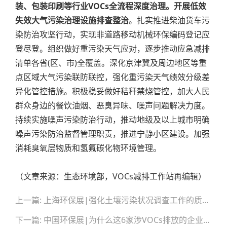
装、包装印刷等行业VOCs全流程深度治理。开展低效
失效大气污染治理设施排查整治
。扎实推进柴油货车污
染防治攻坚行动，实现非道路移动机械环保编码登记应
登尽登。组织做好重污染天气应对，逐步推动应急减排
清单各省(区、市)全覆盖。深化京津冀及周边地区等重
点区域大气污染联防联控，强化重污染天气绩效分级差
异化管控措施。积极稳妥做好秸秆禁烧管控，加大人民
群众身边的餐饮油烟、恶臭异味、噪声问题解决力度。
持续实施噪声污染防治行动，推动地级及以上城市明确
噪声污染防治监督管理职责，推进宁静小区建设。加强
消耗臭氧层物质和氢氟碳化物环境管理。
（文章来源：生态环境部，VOCs减排工作站再编辑）
文
上一篇: 上海环保展|强化土壤污染状况调查工作的质量控制
章
导
下一篇: 中国环保展|为什么这6家涉VOCs排放的企业能得到豁免VOCs收集或治理？
航