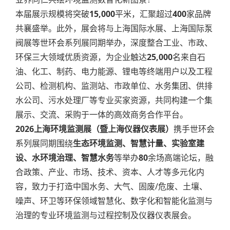
本届展示规模将突破
15,000
平米，汇聚超过
400
家品牌
共襄盛举。此外，展会将与上海国际水展、上海国际泵
阀展等世环会系列展同期举办，深度整合工业、市政、
环保三大领域优质资源，为企业触达
25,000
名来自石
油、化工、制药、电力能源、锂电等终端用户以及工程
公司、检测机构、监测站、市政单位、水务集团、供排
水公司、污水处理厂等专业买家资源，共同构建一个集
展示、交流、采购于一体的高效商务合作平台。
2026上海环境监测展（暨上海仪器仪表展）
携手世环会
系列展同期围绕
生态环境监测、智慧计量、实验室建
设、水环境治理、智慧水务
等举办
80
余场高端论坛，融
合政策、产业、市场、技术、资本、人才等多元化内
容，致力于打造中国水务、大气、固废/危废、土壤、
噪声、环卫等环保领域智慧化、数字化和智能化监测与
治理的专业环境监测与过程控制及仪器仪表展会。
文