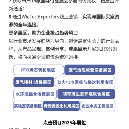
7
.获取布局
15家国际行业展会
参展的优先权，拓展出海
新通道；
8
.通过WieTec Exporters线上营销，
实现与国际买家资
源的全年连接
。
更多展区，助力企业抢占趋势风口
以行业市场发展趋势为导向，邀请最富生长力的行业品
牌，从
产品呈现、案例分享、成果展示
开展3日充分对
话，横向拉通全渠道资源精准对接。
点击预订2025年展位