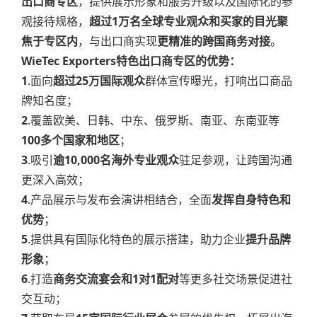
出口商专区
，提供展示形象和服务升级以及国际化的参
观接待规格，
超过1万名全球专业观众和买家的目光聚
焦于专区内
，与出口商实现
更精准的跨国商务对接
。
WieTec Exporters特色出口商专区的优势：
1
.面向
超过25万国际观众
群体宣传曝光，打响出口商品
牌知名度；
2
.覆盖欧美、日韩、中东、俄罗斯、南亚、东南亚等
100多个国家和地区
；
3
.吸引
逾10,000名海外专业观众
驻足参观，让跨国沟通
更深入高效；
4
.产品展示与发布会演讲相结合，全面
发挥自身特色和
优势
；
5
.提供具有国际化特色的展示搭建，助力企业
提升品牌
形象
；
6
.打造
商务交流宴会和1对1配对
等更多社交场景促进社
交互动；