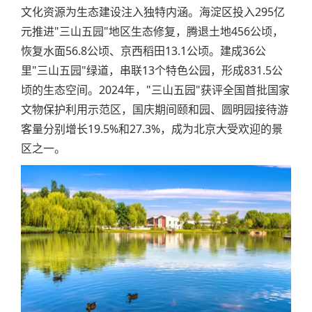
文化资源为生态建设注入独特内涵。海淀区投入295亿
元推进"三山五园"地区生态修复，腾退土地456公顷，
恢复水面56.8公顷、京西稻田13.1公顷。建成36公
里"三山五园"绿道，串联13个特色公园，形成831.5公
顷的生态空间。2024年，"三山五园"获评全国首批国家
文物保护利用示范区，国庆期间颐和园、圆明园接待游
客量分别增长19.5%和27.3%，成为北京大受欢迎的景
区之一。