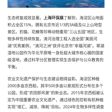
生态修复成效显著。
上海环保展
了解到，海淀区山地面
积占全区15%，拥有北京市近1/3的3A级及以上山地型
景区。豹猫、花䱻等珍稀动物重现"三山五园"地区，生
物多样性持续恢复。清河治理工程入选全国"美丽河
湖"优秀案例，"清河之洲"获评北京市"幸福河湖"。翠湖
湿地公园作为华北平原唯一身处超大城市核心圈的国家
级湿地，通过科学分区管理实现生态保护与公众教育的
平衡。
农业文化遗产保护与生态建设相得益彰。海淀区种植
2000多亩京西稻，其中500多亩以景观形式分布在多个
公园，形成"农田即风景"的新业态。2015年京西稻被认
定为中国重要农业文化遗产，通过绿色防控和有机种植
实现"增汇、减排、降耗"目标。2024年生物多样性调查