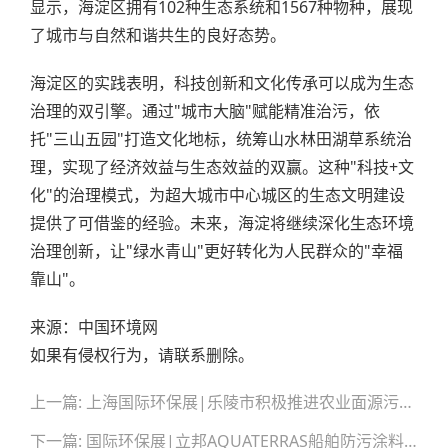
显示，海淀区拥有102种生态系统和1567种物种，展现
了城市与自然和谐共生的良好态势。
海淀区的实践表明，科技创新和文化传承可以成为生态
治理的双引擎。通过"城市大脑"赋能精准治污，依
托"三山五园"打造文化地标，统筹山水林田湖草系统治
理，实现了经济效益与生态效益的双赢。这种"科技+文
化"的治理模式，为超大城市中心城区的生态文明建设
提供了可借鉴的经验。未来，海淀将继续深化生态环境
治理创新，让"绿水青山"更好转化为人民群众的"幸福
靠山"。
来源：中国环境网
如果有侵权行为，请联系删除。
文
上一篇: 上海国际环保展|乐陵市积极推进农业面源污染综合治理取得显著成效
章
导
下一篇: 国际环保展|立邦AQUATERRAS船舶防污涂料中国首秀 助力万海航运绿色升级