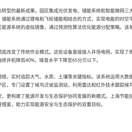
色转型的最新成果。园区集成光伏发电、储能系统和智能微网三
。储能系统通过锂电和飞轮储能相结合的方式，实现电能的时空
区能源系统的虚拟镜像，通过预测性算法优化能源分配策略。该系
。
底改变了传统作业模式。这些设备直接接入井场电网，实现了燃油
修井机降低40%，噪音水平下降至65分贝以下。
网络，实时追踪大气、水质、土壤等关键指标。该系统运用大数
护区，专门设置了候鸟迁徙监测站，利用雷达和红外技术跟踪候
型，更构建了能源开发与生态保护协同发展的新模式。上海节能
要借鉴，助力实现能源安全与生态保护的双重目标。