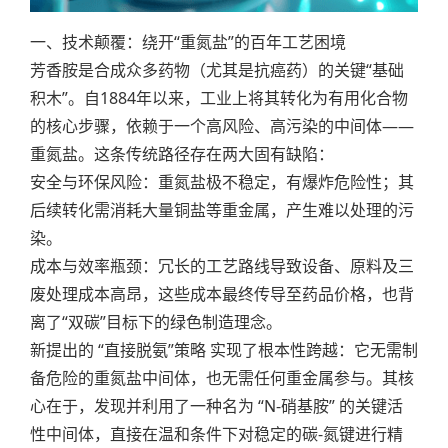
一、技术颠覆：绕开“重氮盐”的百年工艺困境
芳香胺是合成众多药物（尤其是抗癌药）的关键“基础
积木”。自1884年以来，工业上将其转化为有用化合物
的核心步骤，依赖于一个高风险、高污染的中间体——
重氮盐。这条传统路径存在两大固有缺陷：
安全与环保风险：重氮盐极不稳定，有爆炸危险性；其
后续转化需消耗大量铜盐等重金属，产生难以处理的污
染。
成本与效率瓶颈：冗长的工艺路线导致设备、原料及三
废处理成本高昂，这些成本最终传导至药品价格，也背
离了“双碳”目标下的绿色制造理念。
新提出的 “直接脱氨”策略 实现了根本性跨越：它无需制
备危险的重氮盐中间体，也无需任何重金属参与。其核
心在于，发现并利用了一种名为 “N-硝基胺” 的关键活
性中间体，直接在温和条件下对稳定的碳-氮键进行精