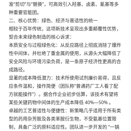
准“剪切”与“替换”，可高效引入羟基、卤素、氰基等多
种重要官能团。
二、核心优势：绿色、经济与普适性的统一
相较于百年传统，这项新技术呈现出多重颠覆性优势，
契合未来绿色制造的核心诉求：
本质安全与过程绿色化：从反应路径上彻底消除了爆炸
性中间体，并杜绝了重金属的使用，从源头大幅降低了
安全风险与环境污染负荷，是一条原子经济性更高的合
成路径。
显著的成本降低潜力：技术所使用试剂廉价易得，且反
应条件温和，操作简便（团队称“普通药厂工人看了配
方就能操作”）。据合作企业初步估算，该技术有望将
某些关键药物中间体的生产成本降低 40%—50% 。
卓越的工艺普适性与便捷性：新策略几乎适用于所有类
型的药用杂芳胺及各类苯胺衍生物，不受氨基位置限
制，具备广泛的原料适应性。团队进一步开发的 “一锅