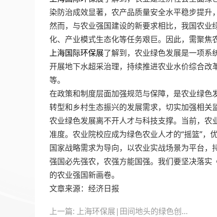
染防治成效显著，农产品质量安全水平稳步提升
然而，与农业强国建设的新要求相比，我国农业
化、产业模式生态化等任务艰巨。因此，需聚焦
上海国际环保展
了解到，农业绿色发展是一项系
开展地下水超采治理，持续推进农业水价综合改
等。
在政策和制度层面加强规范与保障，是农业绿色
转型和乡村生态振兴的发展需求，切实加强相关
农业绿色发展离不开人才与科技支撑。当前，农
准度。农业院校应成为绿色农业人才的“摇篮”，
国家战略需求为导向，以农业实战场景为平台，
强国必先强农，农强方能国强。我们要坚决落实
的农业强国新画卷。
文章来源：经济日报
文
上一篇: 上海环保展|田间地头的绿色创新：清远涉农专利服务站助力生态农业发展
章