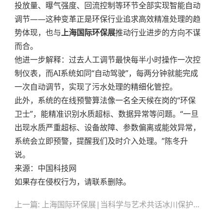
投放量、曝气强度、回流控制等环节全部实现智能自动
调节——这种变革正是环保行业追求高效精准处理的趋
势体现，也与
上海国际环保展
推动行业进步的方向不谋
而合。
他进一步解释：过去人工调节最快每半小时操作一次控
制仪表，而AI系统如同“自动驾驶”，每两分钟就能完成
一次自动调节，实现了污水处理的精细化管控。
此外，系统的在线预警算法像一名全天候在岗的“环保
卫士”，能精准识别水质超标、数据异常等问题。“一旦
出现水质严重超标、设备故障、参数偏离或能效异常，
系统会立即预警，提醒我们及时介入处理。”陈冬升
说。
来源：中国科技网
如果存在侵权行为，请联系删除。
文
上一篇: 上海国际环保展|当科学与艺术共话冰川保护：一场关于地球”降温”的对话
章