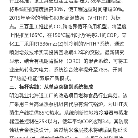
行业标准，该工具通过建立温度-压力-效率三维模型，
将系统匹配精度提高30%，使工程选型时间缩短60%。
2015年至今的创新期以超高温热泵（VHTHP）为标
志。三菱重工推出的CO₂跨临界循环商用机型，将温度
上限推至165℃，在150℃输出时仍保持2.1的COP。某
化工厂采用R1336mzz(Z)制冷剂的VHTHP系统，通过
喷射增效技术实现投资回收期4.2年的突破。最新研究
显示，结合有机朗肯循环（ORC）的混合系统，可将工
业废热转化为电力，系统综合效率提升至78%，开创
了"热能-电能"双联产新模式。
三、标杆实践：从单点突破到系统集成
明治乳业北海道工厂的改造项目堪称食品行业典范。该
厂采用三台高温热泵机组替代原有燃气锅炉，为UHT灭
菌生产线提供85℃热水。系统创新性地将
冷凝
器与蒸发
器温差控制在25K以内，使年平均COP达到3.4。其防腐
蚀钛合金板换设计，通过纳米
涂层
技术将结垢周期延长