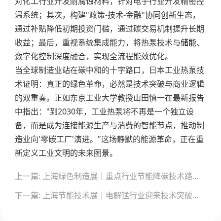
对化工行业开发耐腐蚀材料，针对电子行业开发精密控
温系统；其次，构建"政策-技术-金融"协同创新生态，
通过补贴降低初期投资门槛，通过碳交易机制提升长期
收益；最后，重视系统集成能力，将热泵技术与
储能
、
数字化控制深度融合，实现全流程能效优化。
当全球制造业站在碳中和的十字路口，日本工业热泵技
术证明：真正的绿色革命，必然是技术突破与商业逻辑
的双重奏。正如东京工业大学教授山田慎一在最新报告
中指出："到2030年，工业热泵将不再是一个独立设
备，而是成为连接能源生产与消费的智能节点，推动制
造业向'零碳工厂'演进。"这场静默的能源革命，正在重
新定义工业文明的未来图景。
文
上一篇: 上海绿色制造展｜重点行业节能降碳技术路径明确，中央预算内投资专项支持系统化改造
章
导
下一篇: 上海节能技术展｜电解锰行业迎来技术突破：新型节能装备实现电流效率超80%与清洁生产
航