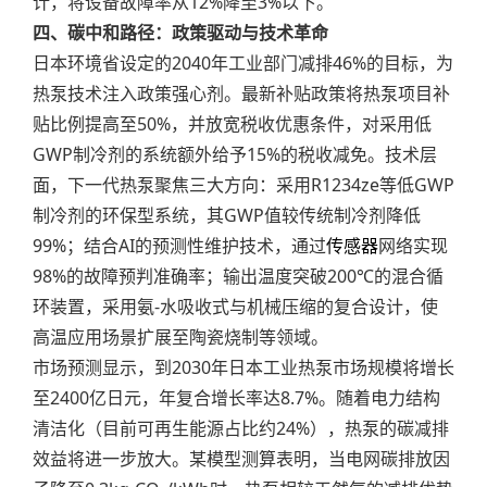
计，将设备故障率从12%降至3%以下。
四、碳中和路径：政策驱动与技术革命
日本环境省设定的2040年工业部门减排46%的目标，为
热泵技术注入政策强心剂。最新补贴政策将热泵项目补
贴比例提高至50%，并放宽税收优惠条件，对采用低
GWP制冷剂的系统额外给予15%的税收减免。技术层
面，下一代热泵聚焦三大方向：采用R1234ze等低GWP
制冷剂的环保型系统，其GWP值较传统制冷剂降低
99%；结合AI的预测性维护技术，通过
传感器
网络实现
98%的故障预判准确率；输出温度突破200℃的混合循
环装置，采用氨-水吸收式与机械压缩的复合设计，使
高温应用场景扩展至陶瓷烧制等领域。
市场预测显示，到2030年日本工业热泵市场规模将增长
至2400亿日元，年复合增长率达8.7%。随着电力结构
清洁化（目前可再生能源占比约24%），热泵的碳减排
效益将进一步放大。某模型测算表明，当电网碳排放因