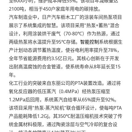
至6000小时，维护成本降低55%。该项目年减碳量达
2100吨，相当于450户家庭年用电的碳排放。
汽车制造业中，日产汽车枥木工厂的涂装车间热泵项目
展示了系统集成的智慧。该项目采用"热泵+蓄热"混合
设计，利用涂装烘干废气（70-80℃）作为热源，通过
两级热泵将水温提升至95℃存储。
智能控制
系统根据生
产计划动态调节蓄热温度，使谷电利用率提升至78%，
全年节省能源费用约3.5亿日元。其核心创新在于开发
出耐高温腐蚀的合金管道，使系统寿命从8年延长至15
年。
化工行业的突破来自东丽公司的PTA装置改造。通过将
氧化反应器的低压蒸汽（0.4MPa）经热泵压缩至
1.2MPa后回用，系统蒸汽自给率从65%提升至92%。
该项目采用"热泵-蒸汽轮机"联合循环设计，使每吨PTA
产品能耗降低1.2GJ。其350℃耐温压缩机技术突破了传
统金属材料极限，通过陶瓷涂层与空气冷却的复合设