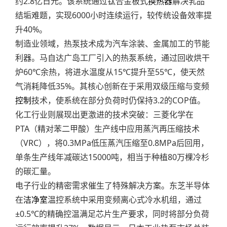
约2.8亿日元。该系统通过钛合金板式
换热器
解决乳品
结垢难题，实现6000小时连续运行，较传统设备效率提
升40%。
制造业领域，热泵技术成为汽车涂装、金属加工的节能
利器。马自达广岛工厂引入的热泵系统，通过回收烘干
炉60℃余热，将进水温度从15℃提升至55℃，使天然
气消耗降低35%。其核心创新在于采用双级压缩与变频
控制
技术，使系统在部分负荷时仍保持3.2的COP值。
化工行业则展现出更激进的技术突破：三菱化学在
PTA（精对苯二甲酸）生产线中应用蒸汽再压缩技术
（VRC），将0.3MPa低压蒸汽压缩至0.8MPa后回用，
单条生产线年减碳达15000吨，相当于种植80万棵冷杉
的碳汇量。
电子行业的精密需求催生了特殊解决方案。东芝半导体
在
洁净室
温控系统中采用变频离心式冷水机组，通过
±0.5℃的精确控温满足芯片生产要求，同时将部分负荷