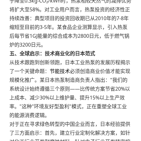
子降至0.3kg-CO₂/kWh时，热泵相较天然气的减排优势
将扩大至58%。对工业用户而言，热泵投资的经济性正
持续改善：典型项目的投资回收期已从2010年的7-8年
缩短至目前的3-5年。某食品企业测算显示，引入热泵
后每节省1GJ能量的综合成本为2800日元，低于燃气锅
炉的3200日元。
五、全球启示：技术商业化的日本范式
从技术跟跑到创新领跑，日本工业热泵的发展历程揭示
了一个关键命题：
节能技术
必须创造商业价值才能实现
规模化推广。某日本热泵制造商负责人指出："我们的
系统设计始终遵循三个原则——比传统方案节省20%以
上成本、减少30%以上维护量、提升15%以上生产效
率。"这种"环境友好型盈利"模式，正在重塑全球工业
的能源消费逻辑。
对于正在寻求绿色转型的中国企业而言，日本经验提供
了三方面启示：首先，建立行业定制化解决方案，如针