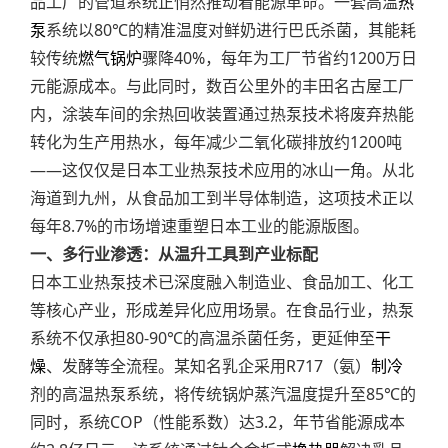
品工厂的管道系统正悄然推动着能源革命。一套高温
热
泵
系统以80℃的精准温度对鲜奶进行巴氏杀菌，其能耗
较传统
燃气锅炉
骤降40%，每年为工厂节省约1200万日
元能源成本。与此同时，数百公里外的丰田名古屋工厂
内，涂装车间的余热回收装置通过热泵技术将废弃热能
转化为生产用热水，每年减少二氧化碳排放约1200吨
——这仅仅是日本工业热泵技术应用的冰山一角。从北
海道到九州，从食品加工到半导体制造，这项技术正以
每年8.7%的市场增速重塑日本工业的能源版图。
一、多行业渗透：从温升工具到产业标配
日本工业热泵技术已深度融入制造业、食品加工、化工
等核心产业，形成差异化应用场景。在食品行业，热泵
系统不仅承担80-90℃的高温杀菌任务，更延伸至
干
燥
、发酵等全流程。某知名乳企采用R717（氨）
制冷
剂的高温热泵系统，将传统锅炉蒸汽温度提升至85℃的
同时，系统COP（性能系数）达3.2，年节省能源成本