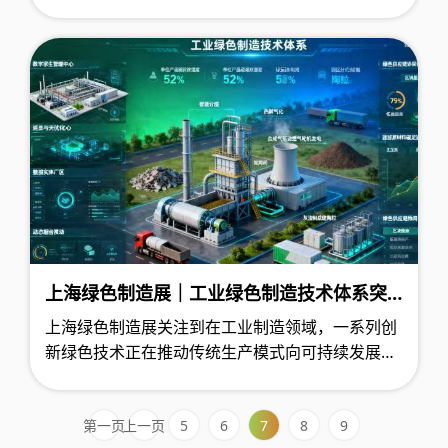
数智融合、绿色低碳为核心的新型生产模式，推动
传统民族药从原料处理到成品出库的全链条升级，
为生物医药产业高质量与可持续发展提供可复制的
技术路径。
上海绿色制造展｜工业绿色制造技术体系突
破：从数字孪生到循环工艺的可持续发展路
上海绿色制造展关注到在工业制造领域，一系列创
径
新绿色技术正在推动传统生产模式向可持续发展转
型。通过数字孪生、智能工艺和循环系统的深度融
合，制造业正在构建全新的环境友好型生产范式。
5
6
7
8
9
第一页
上一页