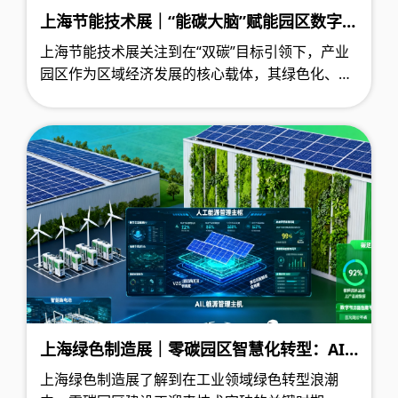
上海节能技术展｜“能碳大脑”赋能园区数字化
转型，打造零碳数字园区新范式
上海节能技术展关注到在“双碳”目标引领下，产业
园区作为区域经济发展的核心载体，其绿色化、数
字化转型升级已成为必然趋势。近日，一项旨在打
造“零碳”数字化产业园区的示范项目正式启动，其
核心在于构建一个强大的数字中枢——“能碳管理大
脑”，以此为引擎，探索技术与模式创新如何深度融
合，为区域绿色低碳发展提供可复制的解决方案。
上海绿色制造展｜零碳园区智慧化转型：AI
驱动与多能协同系统破解工业降碳难题
上海绿色制造展了解到在工业领域绿色转型浪潮