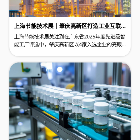
上海节能技术展｜肇庆高新区打造工业互联
网平台体系，智慧能源与碳账户驱动制造业
上海节能技术展关注到在广东省2025年度先进级智
数字化转型
能工厂评选中，肇庆高新区以4家入选企业的亮眼
成绩，展现出其在制造业数字化转型领域的深厚积
累。该区通过构建“政府引导-平台赋能-龙头引领”的
三级推进机制，在智慧能源管理、碳金融创新和产
业链协同等领域形成了一套可复制的数字化转型方
案。