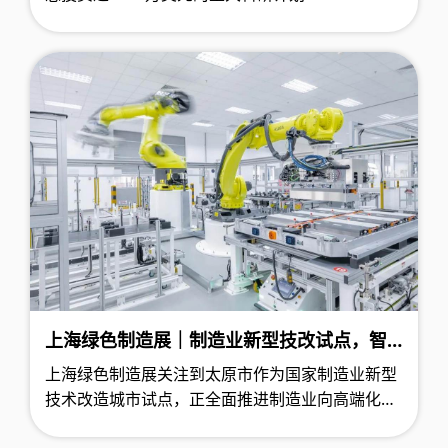
该计划由法国研究机构CEA-Leti牵头，旨在从根本
上改善欧洲半导体产业的环境足迹。这项为期三年
的计划集结了来自欧洲半导体领域的58个成员单
位，包括大型企业、中小企业、研究机构和高等院
校，共同致力于半导体制造过程的绿色技术突破。
上海绿色制造展｜制造业新型技改试点，智
能化轧制与富氧燃烧技术引领产业升级
上海绿色制造展关注到太原市作为国家制造业新型
技术改造城市试点，正全面推进制造业向高端化、
智能化、绿色化方向转型。根据《太原市制造业新