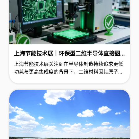
上海节能技术展｜环保型二维半导体直接图
案化技术实现突破，紫外光固化工艺开启绿
上海节能技术展关注到在半导体制造持续追求更低
色芯片制造新纪元
功耗与更高集成度的背景下，二维材料因其原子级
厚度与优异电学特性被视为下一代芯片的核心材
料。然而，传统制造工艺中的高温处理与有毒化学
品使用严重制约了其产业化进程。近日，一项基于
环保溶剂与紫外光固化的直接图案化技术为二维半
导体制造提供了创新解决方案。