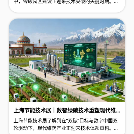
中，零碳园区建设正迎来技术突破的关键时期。通
过AI驱动的能源管理系统和多能协同技术的深度融
合，园区正在构建全新的低碳运营模式，为工业领
域降碳提供可复制的技术路径。
上海节能技术展｜数智绿碳技术重塑现代维
药产业，新疆打造民族药绿色智造新范式
上海节能技术展了解到在“双碳”目标与数字中国双
轮驱动下，现代维药产业正迎来技术体系重构。以