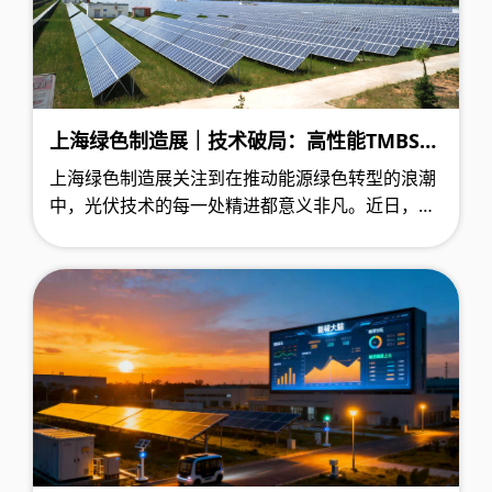
上海绿色制造展｜技术破局：高性能TMBS芯
片如何成为光伏提效降耗的关键引擎
上海绿色制造展关注到在推动能源绿色转型的浪潮
中，光伏技术的每一处精进都意义非凡。近日，一
项名为“高性能TMBS稳定量产”的半导体技术入选
年度绿色技术创新案例，它将目光投向了光伏系统
中一个关键但常被忽视的部件——整流芯片，通过
底层半导体技术的突破，为提升光伏系统整体效能
与可靠性提供了新的解决方案。