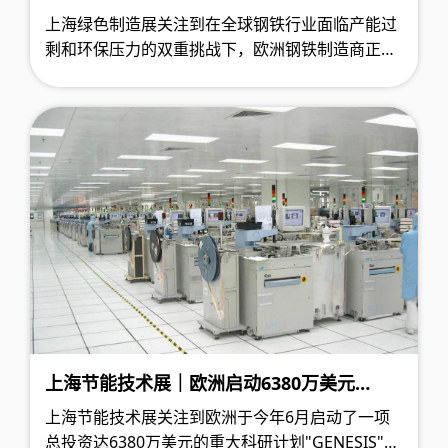
弧炉技术，短流程炼钢推动低碳转型进程
上海绿色制造展关注到在全球钢铁行业面临产能过
剩和环保压力的双重挑战下，欧洲钢铁制造商正积
极推进电弧炉技术的大规模应用，通过短流程炼钢
工艺实现产业低碳转型。这一技术路线的转变，标
志着欧洲钢铁工业正从传统的高炉-转炉工艺向更环
保、更高效的生产模式转型。
上海节能技术展｜欧洲启动6380万美元
GENESIS计划，推动半导体产业绿色技术革
上海节能技术展关注到欧洲于今年6月启动了一项
新
总投资达6380万美元的重大科研计划"GENESIS"，