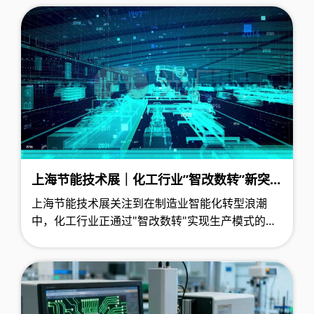
型技术改造城市试点工作方案（2025－2028
年）》，该市将聚焦黑色金属冶炼和压延加工、专
用设备制造、计算机通信及电子设备制造三大重点
行业，通过技术创新推动产业深度变革。
上海节能技术展｜化工行业”智改数转”新突
破：全自动控制系统实现300万点位精准管控
上海节能技术展关注到在制造业智能化转型浪潮
中，化工行业正通过"智改数转"实现生产模式的深
刻变革。